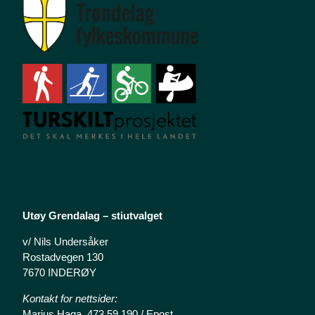
Kontaktinformasjon
Utøy Grendalag – stiutvalget
v/ Nils Undersåker
Rostadvegen 130
7670 INDERØY
Kontakt for nettsider:
Marius Haga, 473 59 190 /
Epost