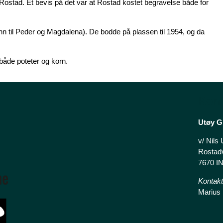
å Rostad. Et bevis på det var at Rostad kostet begravelse både for
 til Peder og Magdalena). De bodde på plassen til 1954, og da
både poteter og korn.
Kon
Utøy Gr
v/ Nils
Rostad
7670 
Kontakt 
Marius 