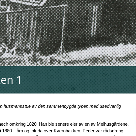
en 1
en. En husmansstue av den sammenbygde typen med usedvanlig
nech omkring 1820. Han ble senere eier av en av Melhusgårdene.
) i 1880 – åra og tok da over Kvernbakken. Peder var rådsdreng