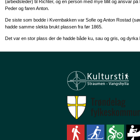
(arbeidsleder) til Richter, og en person med mye tillit og ansvar p
Peder og faren Anton.
De siste som bodde i Kvernbakken var Sofie og Anton Rostad (sønn
hadde samme slekta brukt plassen fra før 1865.
Det var en stor plass der de hadde både ku, sau og gris, og dyrka 