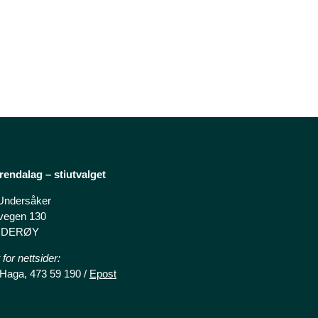
taktinformasjon
endalag – stiutvalget
 Undersåker
vegen 130
INDERØY
for nettsider:
Haga, 473 59 190 /
Epost