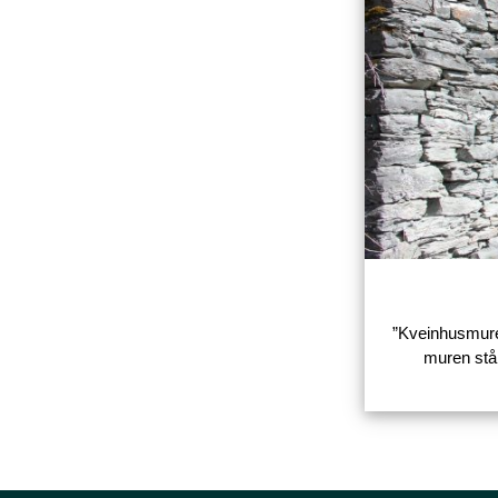
”Kveinhusmuren
muren står