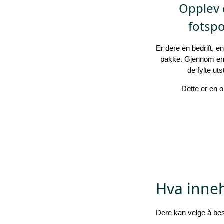
Opplev 
fotsp
Er dere en bedrift, 
pakke. Gjennom en u
de fylte ut
Dette er en o
Hva inneh
Dere kan velge å best