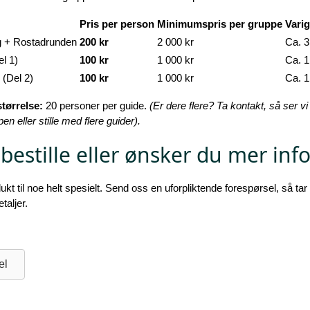
Pris per person
Minimumspris per gruppe
Vari
ng + Rostadrunden
200 kr
2 000 kr
Ca. 3
l 1)
100 kr
1 000 kr
Ca. 1
(Del 2)
100 kr
1 000 kr
Ca. 1
tørrelse:
20 personer per guide.
(Er dere flere? Ta kontakt, så ser v
en eller stille med flere guider).
å bestille eller ønsker du mer in
kt til noe helt spesielt. Send oss en uforpliktende forespørsel, så tar 
taljer.
el