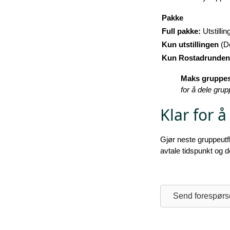
Pakke
Full pakke:
Utstilli
Kun utstillingen
(De
Kun Rostadrunden
Maks gruppes
for å dele grupp
Klar for 
Gjør neste gruppeutflu
avtale tidspunkt og de
Send forespørs