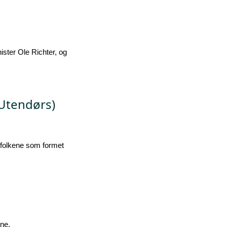
ister Ole Richter, og
(Utendørs)
dsfolkene som formet
ene.