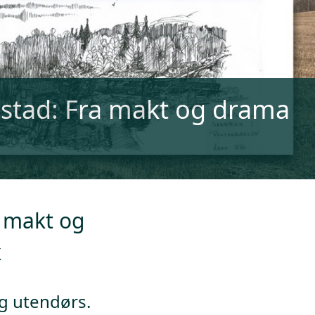
ostad: Fra makt og drama
a makt og
k
og utendørs.