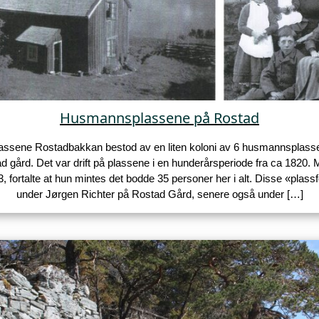
Husmannsplassene på Rostad
ssene Rostadbakkan bestod av en liten koloni av 6 husmannsplasser
d gård. Det var drift på plassene i en hunderårsperiode fra ca 1820. 
3, fortalte at hun mintes det bodde 35 personer her i alt. Disse «plass
under Jørgen Richter på Rostad Gård, senere også under […]