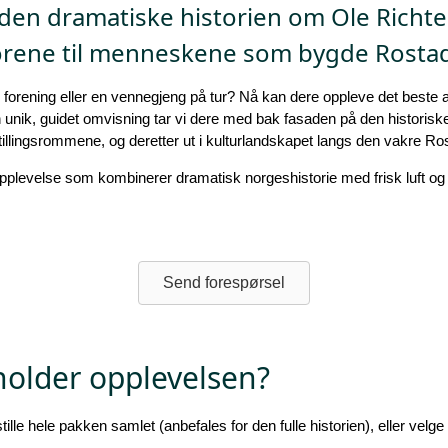
den dramatiske historien om Ole Richter
orene til menneskene som bygde Rostad
en forening eller en vennegjeng på tur? Nå kan dere oppleve det beste 
nik, guidet omvisning tar vi dere med bak fasaden på den historiske 
stillingsrommene, og deretter ut i kulturlandskapet langs den vakre R
pplevelse som kombinerer dramatisk norgeshistorie med frisk luft og l
Send forespørsel
older opplevelsen?
ille hele pakken samlet (anbefales for den fulle historien), eller velge