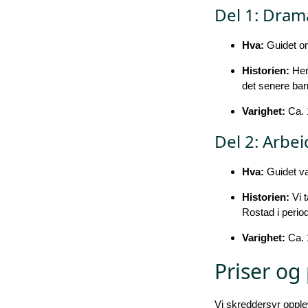
Del 1: Dram
Hva:
Guidet om
Historien:
Her 
det senere bar
Varighet:
Ca. 
Del 2: Arbe
Hva:
Guidet va
Historien:
Vi t
Rostad i peri
Varighet:
Ca. 
Priser og
Vi skreddersyr opplev