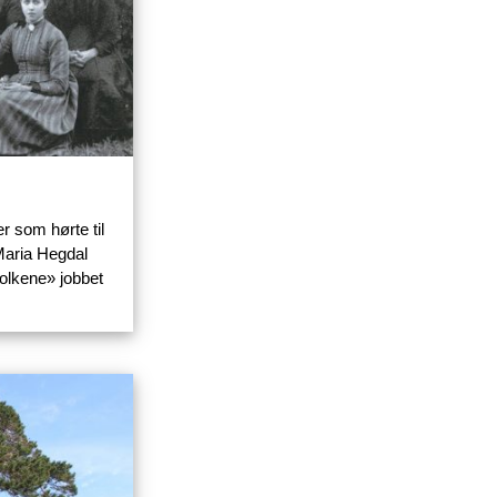
 som hørte til
Maria Hegdal
folkene» jobbet