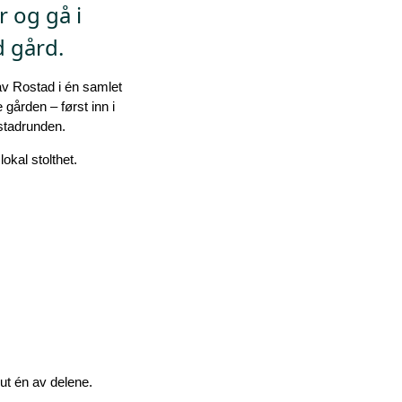
 og gå i
 gård.
av Rostad i én samlet
gården – først inn i
ostadrunden.
okal stolthet.
 ut én av delene.