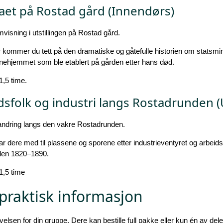
aet på Rostad gård (Innendørs)
visning i utstillingen på Rostad gård.
kommer du tett på den dramatiske og gåtefulle historien om statsmin
nehjemmet som ble etablert på gården etter hans død.
1,5 time.
idsfolk og industri langs Rostadrunden 
ndring langs den vakre Rostadrunden.
ar dere med til plassene og sporene etter industrieventyret og arbei
oden 1820–1890.
1,5 time
 praktisk informasjon
elsen for din gruppe. Dere kan bestille full pakke eller kun én av del