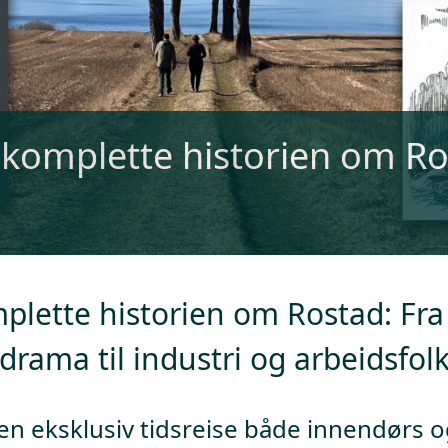
 komplette historien om R
lette historien om Rostad: Fr
drama til industri og arbeidsfol
en eksklusiv tidsreise både innendørs 