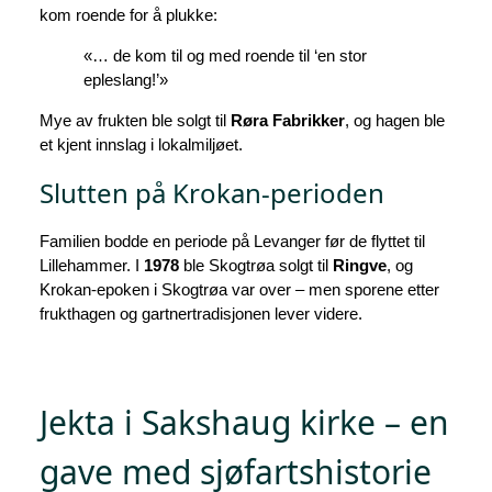
kom roende for å plukke:
«… de kom til og med roende til ‘en stor
epleslang!’»
Mye av frukten ble solgt til
Røra Fabrikker
, og hagen ble
et kjent innslag i lokalmiljøet.
Slutten på Krokan-perioden
Familien bodde en periode på Levanger før de flyttet til
Lillehammer. I
1978
ble Skogtrøa solgt til
Ringve
, og
Krokan‑epoken i Skogtrøa var over – men sporene etter
frukthagen og gartnertradisjonen lever videre.
Jekta i Sakshaug kirke – en
gave med sjøfartshistorie