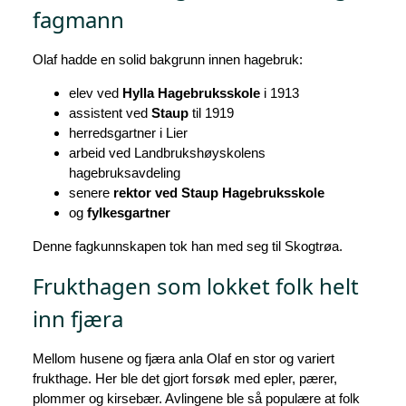
fagmann
Olaf hadde en solid bakgrunn innen hagebruk:
elev ved
Hylla Hagebruksskole
i 1913
assistent ved
Staup
til 1919
herredsgartner i Lier
arbeid ved Landbrukshøyskolens
hagebruksavdeling
senere
rektor ved Staup Hagebruksskole
og
fylkesgartner
Denne fagkunnskapen tok han med seg til Skogtrøa.
Frukthagen som lokket folk helt
inn fjæra
Mellom husene og fjæra anla Olaf en stor og variert
frukthage. Her ble det gjort forsøk med epler, pærer,
plommer og kirsebær. Avlingene ble så populære at folk