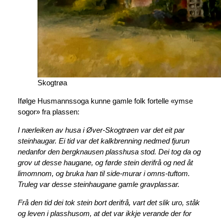
Skogtrøa
Ifølge Husmannssoga kunne gamle folk fortelle «ymse
sogor» fra plassen:
I nærleiken av husa i Øver-Skogtrøen var det eit par
steinhaugar. Ei tid var det kalkbrenning nedmed fjurun
nedanfor den bergknausen plasshusa stod. Dei tog da og
grov ut desse haugane, og førde stein derifrå og ned åt
limomnom, og bruka han til side-murar i omns-tuftom.
Truleg var desse steinhaugane gamle gravplassar.
Frå den tid dei tok stein bort derifrå, vart det slik uro, ståk
og leven i plasshusom, at det var ikkje verande der for