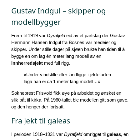
Gustav Indgul – skipper og
modellbygger
Frem til 1919 var
Dyrafjeld
eid av et partslag der Gustav
Hermann Hansen Indgul fra Bosnes var medeier og
skipper. Under stille dager på sjøen brukte han tiden til å
bygge en om lag én meter lang modell av en
Innherredsjekt
med full rigg.
«Under vindstille eller landligge i jektefarten
laga han ei ca 1 meter lang modell…»
Sokneprest Frisvold fikk øye på arbeidet og ønsket en
slik båt til kirka. På 1960‑tallet ble modellen gitt som gave,
og den henger der fortsatt.
Fra jekt til galeas
I perioden 1918–1931 var
Dyrafjeld
omrigget til
galeas
, en