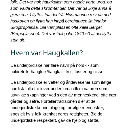
folk. Det var nok haugkallen som hadde vorte uroa, og
som valda dette skrømtet der. Det var da ikkje anna å
gjera enn å flytte stua derifrå. Husmannen reiv da ned
huskoven og flytta han innpå berghaugen litt innafor
Skogtrøplassa. Sia vart plassen ofte kalla Berget
(Bergsplassen). Det var truleg ikr. 1840-50 at dei flytta
stua dit.
Hvem var Haugkallen?
De underjordiske har flere navn på norsk - som
huldrefolk, haugfolk/haugkall, troll, tusser og nisse.
De underjordiske er vetter og åndevesener som ifølge
nordisk folketro lever under jorda eller i naturen som
usynlige skapninger ved siden av menneskene, ofte nær
gårder og setre. Fortellertradisjonen sier at de
underjordiske kunne plage og forfølge mennesker,
spesielt hvis folk krenket deres rettigheter. Ble de
underjordiske respektert, gav de hjelp og støtte.