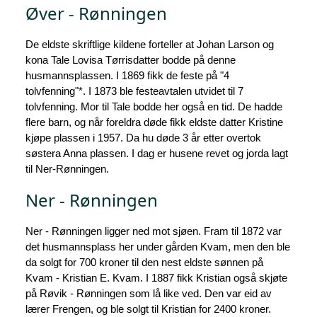
Øver - Rønningen
De eldste skriftlige kildene forteller at Johan Larson og
kona Tale Lovisa Tørrisdatter bodde på denne
husmannsplassen. I 1869 fikk de feste på "4
tolvfenning"*. I 1873 ble festeavtalen utvidet til 7
tolvfenning. Mor til Tale bodde her også en tid. De hadde
flere barn, og når foreldra døde fikk eldste datter Kristine
kjøpe plassen i 1957. Da hu døde 3 år etter overtok
søstera Anna plassen. I dag er husene revet og jorda lagt
til Ner-Rønningen.
Ner - Rønningen
Ner - Rønningen ligger ned mot sjøen. Fram til 1872 var
det husmannsplass her under gården Kvam, men den ble
da solgt for 700 kroner til den nest eldste sønnen på
Kvam - Kristian E. Kvam. I 1887 fikk Kristian også skjøte
på Røvik - Rønningen som lå like ved. Den var eid av
lærer Frengen, og ble solgt til Kristian for 2400 kroner.