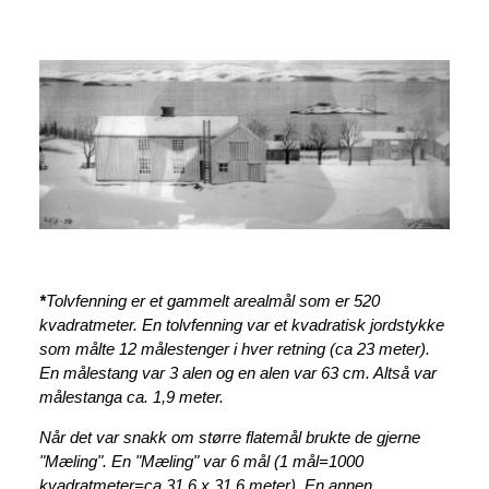
*
Tolvfenning er et gammelt arealmål som er 520
kvadratmeter. En tolvfenning var et kvadratisk jordstykke
som målte 12 målestenger i hver retning (ca 23 meter).
En målestang var 3 alen og en alen var 63 cm. Altså var
målestanga ca. 1,9 meter.
Når det var snakk om større flatemål brukte de gjerne
"Mæling". En "Mæling" var 6 mål (1 mål=1000
kvadratmeter=ca 31,6 x 31,6 meter). En annen