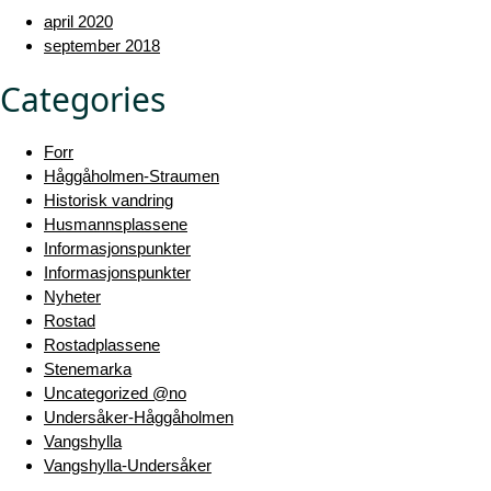
april 2020
september 2018
Categories
Forr
Håggåholmen-Straumen
Historisk vandring
Husmannsplassene
Informasjonspunkter
Informasjonspunkter
Nyheter
Rostad
Rostadplassene
Stenemarka
Uncategorized @no
Undersåker-Håggåholmen
Vangshylla
Vangshylla-Undersåker