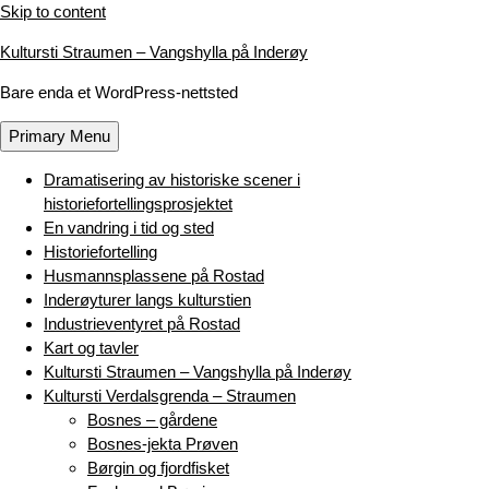
Skip to content
Kultursti Straumen – Vangshylla på Inderøy
Bare enda et WordPress-nettsted
Primary Menu
Dramatisering av historiske scener i
historiefortellingsprosjektet
En vandring i tid og sted
Historiefortelling
Husmannsplassene på Rostad
Inderøyturer langs kulturstien
Industrieventyret på Rostad
Kart og tavler
Kultursti Straumen – Vangshylla på Inderøy
Kultursti Verdalsgrenda – Straumen
Bosnes – gårdene
Bosnes-jekta Prøven
Børgin og fjordfisket