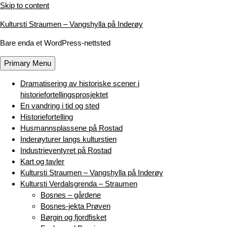
Skip to content
Kultursti Straumen – Vangshylla på Inderøy
Bare enda et WordPress-nettsted
Primary Menu
Dramatisering av historiske scener i
historiefortellingsprosjektet
En vandring i tid og sted
Historiefortelling
Husmannsplassene på Rostad
Inderøyturer langs kulturstien
Industrieventyret på Rostad
Kart og tavler
Kultursti Straumen – Vangshylla på Inderøy
Kultursti Verdalsgrenda – Straumen
Bosnes – gårdene
Bosnes-jekta Prøven
Børgin og fjordfisket