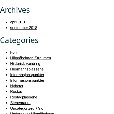
Archives
april 2020
september 2018
Categories
Forr
Håggåholmen-Straumen
Historisk vandring
Husmannsplassene
Informasjonspunkter
Informasjonspunkter
Nyheter
Rostad
Rostadplassene
Stenemarka
Uncategorized @no
Undersåker-Håggåholmen