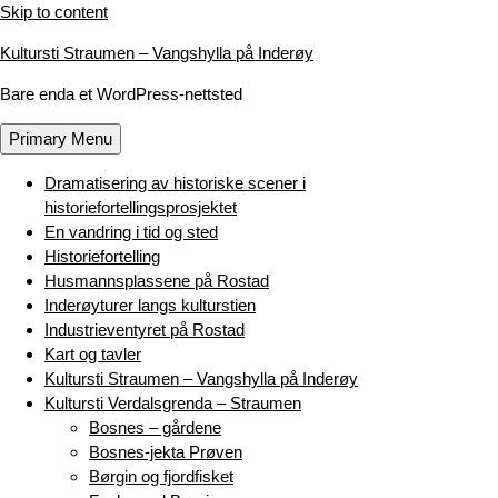
Skip to content
Kultursti Straumen – Vangshylla på Inderøy
Bare enda et WordPress-nettsted
Primary Menu
Dramatisering av historiske scener i
historiefortellingsprosjektet
En vandring i tid og sted
Historiefortelling
Husmannsplassene på Rostad
Inderøyturer langs kulturstien
Industrieventyret på Rostad
Kart og tavler
Kultursti Straumen – Vangshylla på Inderøy
Kultursti Verdalsgrenda – Straumen
Bosnes – gårdene
Bosnes-jekta Prøven
Børgin og fjordfisket