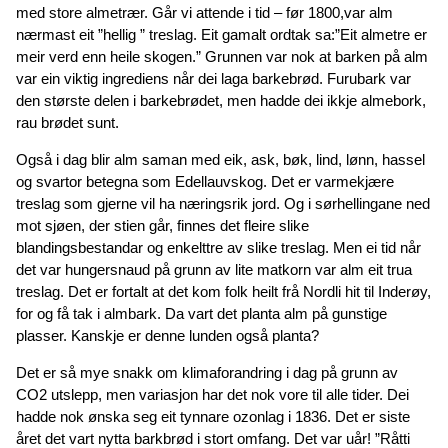
med store almetrær. Går vi attende i tid – før 1800,var alm
nærmast eit ”hellig ” treslag. Eit gamalt ordtak sa:”Eit almetre er
meir verd enn heile skogen.” Grunnen var nok at barken på alm
var ein viktig ingrediens når dei laga barkebrød. Furubark var
den største delen i barkebrødet, men hadde dei ikkje almebork,
rau brødet sunt.
Også i dag blir alm saman med eik, ask, bøk, lind, lønn, hassel
og svartor betegna som Edellauvskog. Det er varmekjære
treslag som gjerne vil ha næringsrik jord. Og i sørhellingane ned
mot sjøen, der stien går, finnes det fleire slike
blandingsbestandar og enkelttre av slike treslag. Men ei tid når
det var hungersnaud på grunn av lite matkorn var alm eit trua
treslag. Det er fortalt at det kom folk heilt frå Nordli hit til Inderøy,
for og få tak i almbark. Da vart det planta alm på gunstige
plasser. Kanskje er denne lunden også planta?
Det er så mye snakk om klimaforandring i dag på grunn av
CO2 utslepp, men variasjon har det nok vore til alle tider. Dei
hadde nok ønska seg eit tynnare ozonlag i 1836. Det er siste
året det vart nytta barkbrød i stort omfang. Det var uår! ”Råtti