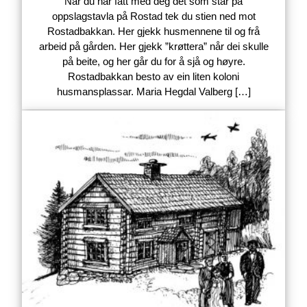
Når du har fått med deg det som står på
oppslagstavla på Rostad tek du stien ned mot
Rostadbakkan. Her gjekk husmennene til og frå
arbeid på gården. Her gjekk ”krøttera” når dei skulle
på beite, og her går du for å sjå og høyre.
Rostadbakkan besto av ein liten koloni
husmansplassar. Maria Hegdal Valberg […]