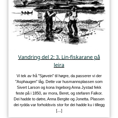
Vandring del 2: 3. Lin-fiskarane på
leira
Vi tek av frå ”Sjøvein” til høgre, da passerer vi der
”Asphaugen” låg. Dette var husmannsplassen som
Sivert Larson og kona Ingeborg Anna Jystad fekk
feste på i 1850, av mora, Beret, og stefaren Falkor.
Dei hadde to døtre, Anna Bergite og Jonetta. Plassen
dei rydda var forholdsvis stor for dei hadde ku i tillegg
[…]