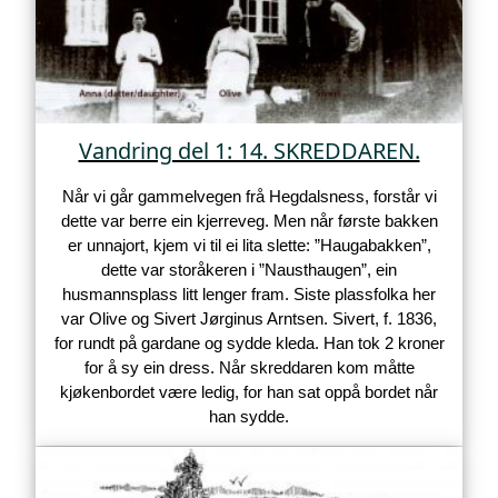
Vandring del 1: 14. SKREDDAREN.
Når vi går gammelvegen frå Hegdalsness, forstår vi
dette var berre ein kjerreveg. Men når første bakken
er unnajort, kjem vi til ei lita slette: ”Haugabakken”,
dette var storåkeren i ”Nausthaugen”, ein
husmannsplass litt lenger fram. Siste plassfolka her
var Olive og Sivert Jørginus Arntsen. Sivert, f. 1836,
for rundt på gardane og sydde kleda. Han tok 2 kroner
for å sy ein dress. Når skreddaren kom måtte
kjøkenbordet være ledig, for han sat oppå bordet når
han sydde.