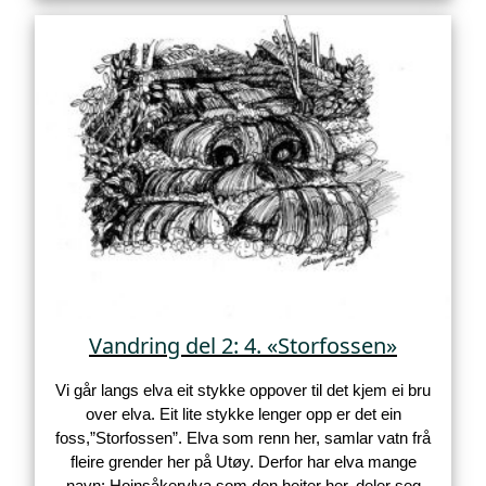
Vandring del 2: 4. «Storfossen»
Vi går langs elva eit stykke oppover til det kjem ei bru
over elva. Eit lite stykke lenger opp er det ein
foss,”Storfossen”. Elva som renn her, samlar vatn frå
fleire grender her på Utøy. Derfor har elva mange
navn: Hoinsåkervlva som den heiter her, deler seg