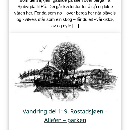
som dei sa)kjem gåande på stien over berga frå
Sjøbygda til Rå. Dei går kveldstur for å sjå og lukte
våren her. For da som no – over berga her når blåveis
og kvitveis står som ein skog – får du eit «vårkikk»,
av og nyte […]
Vandring del 1: 9. Rostadsjøen –
Alle’en – parken