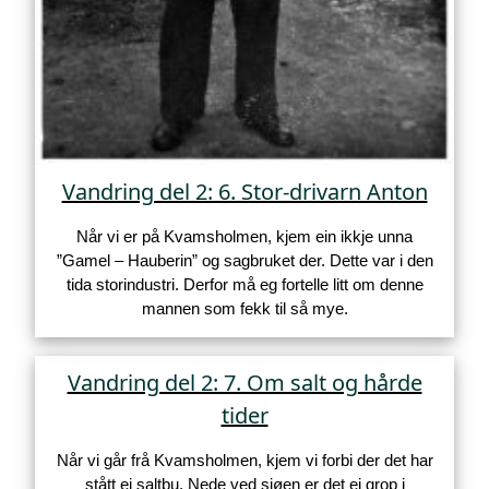
Vandring del 2: 6. Stor-drivarn Anton
Når vi er på Kvamsholmen, kjem ein ikkje unna
”Gamel – Hauberin” og sagbruket der. Dette var i den
tida storindustri. Derfor må eg fortelle litt om denne
mannen som fekk til så mye.
Vandring del 2: 7. Om salt og hårde
tider
Når vi går frå Kvamsholmen, kjem vi forbi der det har
stått ei saltbu. Nede ved sjøen er det ei grop i